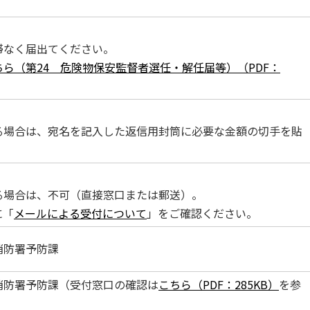
滞なく届出てください。
ちら（第24 危険物保安監督者選任・解任届等）（PDF：
。
る場合は、宛名を記入した返信用封筒に必要な金額の切手を貼
る場合は、不可（直接窓口または郵送）。
に「
メールによる受付について
」をご確認ください。
消防署予防課
消防署予防課（受付窓口の確認は
こちら（PDF：285KB）
を参