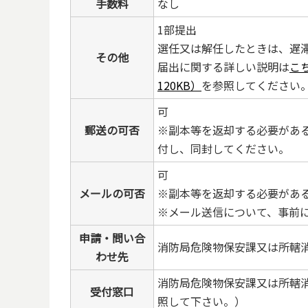
手数料
なし
1部提出
選任又は解任したときは、遅
その他
届出に関する詳しい説明は
こ
120KB）
を参照してください
可
郵送の可否
※副本等を返却する必要があ
付し、同封してください。
可
メールの可否
※副本等を返却する必要があ
※メール送信について、事前
申請・問い合
消防局危険物保安課又は所轄
わせ先
消防局危険物保安課又は所轄
受付窓口
照して下さい。）