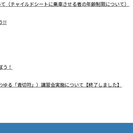
いて（チャイルドシートに乗車させる者の年齢制限について）
!!
ぼう！
わゆる「青切符」）講習会実施について【終了しました】