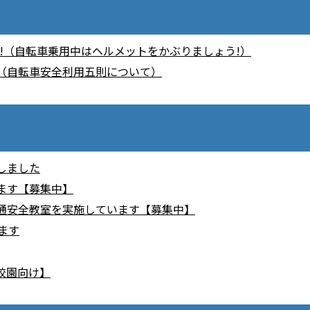
ng a bicycle!（自転車乗用中はヘルメットをかぶりましょう!）
ycle use （自転車安全利用五則について）
しました
ます【募集中】
通安全教室を実施しています【募集中】
ます
校園向け】