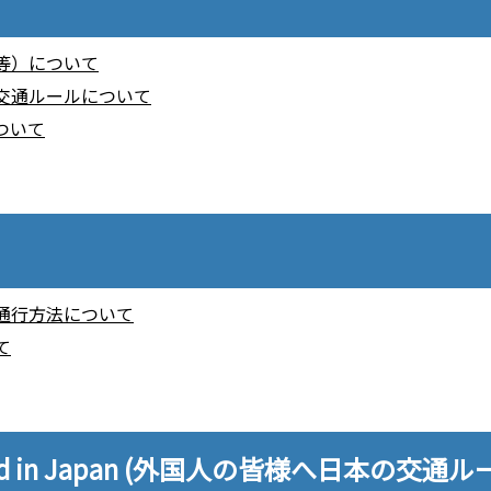
等）について
交通ルールについて
ついて
通行方法について
て
the Road in Japan (外国人の皆様へ日本の交通ル