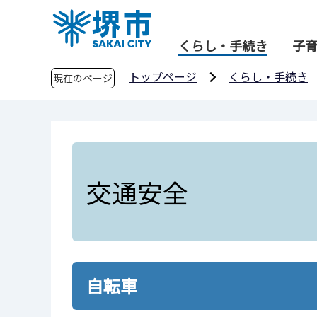
こ
の
くらし・手続き
子
ペ
ー
トップページ
くらし・手続き
現在のページ
ジ
の
先
頭
で
す
交通安全
自転車