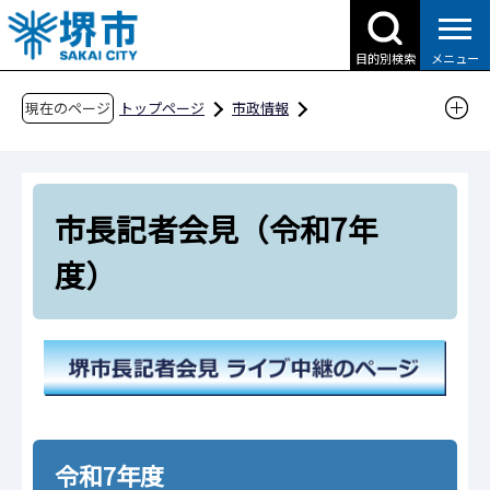
こ
の
目的別検索
メニュー
ペ
ー
現在のページ
トップページ
市政情報
ジ
広報・広聴・シティプロモーション
報道
の
市長記者会見
市長記者会見（令和7年度）
先
市長記者会見（令和7年
頭
で
度）
す
令和7年度