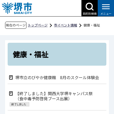
こ
の
目的別検索
メニュー
ペ
ー
現在のページ
トップページ
市イベント情報
健康・福祉
ジ
の
先
頭
健康・福祉
で
す
堺市立のびやか健康館 8⽉のスクール体験会
【終了しました】関西大学堺キャンパス祭
（食中毒予防啓発ブース出展）