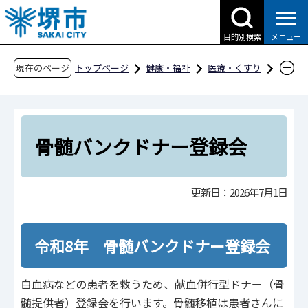
こ
の
目的別検索
メニュー
ペ
ー
現在のページ
トップページ
健康・福祉
医療・くすり
ジ
医療・診療・救急
医療事業
の
骨髄移植・臓器移植
先
骨髄バンクドナー登録会
頭
骨髄バンクドナー登録会
で
す
更新日：2026年7月1日
令和8年 骨髄バンクドナー登録会
白血病などの患者を救うため、献血併行型ドナー（骨
髄提供者）登録会を行います。骨髄移植は患者さんに