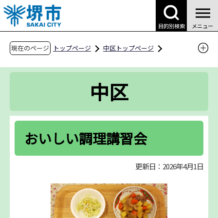
こ
の
目的別検索
メニュー
ペ
ー
現在のページ
トップページ
中区トップページ
ジ
区役所案内
区役所の業務案内
の
中保健センター
食の健康
中区
先
おいしい調理講習会
頭
で
す
おいしい調理講習会
更新日：2026年4月1日