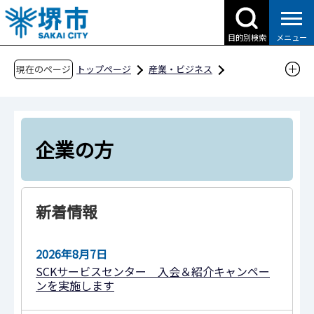
こ
の
目的別検索
メニュー
ペ
ー
現在のページ
トップページ
産業・ビジネス
ジ
就職・雇用・労働（SAKAIキャリアウエブ）
の
企業の方
先
頭
企業の方
で
す
新着情報
2026年8月7日
SCKサービスセンター 入会＆紹介キャンペー
ンを実施します