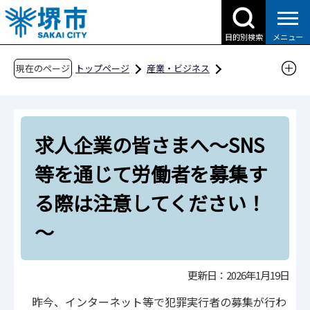
こ
の
目的別検索
メニュー
ペ
ー
現在のページ
トップページ
産業・ビジネス
ジ
就職・雇用・労働（SAKAIキャリアウエブ）
の
企業の方
先
求人企業の皆さまへ～SNS等を通じて労働者を
求人企業の皆さまへ～SNS
頭
募集する際は注意してください！～
で
等を通じて労働者を募集す
す
る際は注意してください！
～
更新日：2026年1月19日
昨今、インターネット等で犯罪実行者の募集が行わ