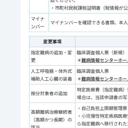
認ください。
・市町村民税課税証明書（税情報が公
マイナ
マイナンバーを確認できる書類、本人
ンバー
変更事項
指定難病の追加・変
臨床調査個人票（新規）
更
＊
難病情報センターホー
人工呼吸器・体外式
臨床調査個人票
補助人工心臓の装着
＊
難病情報センターホー
特定医療費（指定難病）
按分対象者の追加
場合は、当該申請書の写
・自己負担上限額管理票
高額難病治療継続者
・小児慢性特定疾病医療
（高額かつ長期）の
ら指定難病へ移行された
該当