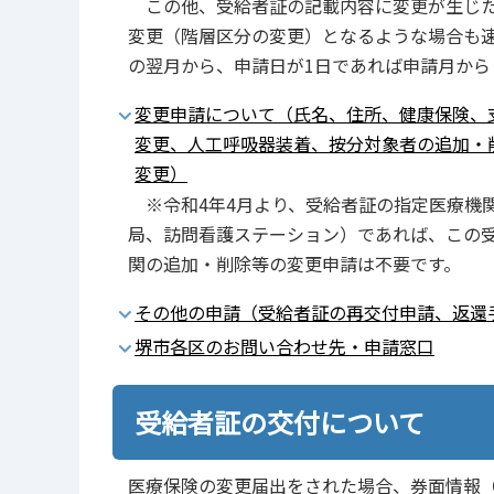
この他、受給者証の記載内容に変更が生じた
変更（階層区分の変更）となるような場合も
の翌月から、申請日が1日であれば申請月から
変更申請について（氏名、住所、健康保険、
変更、人工呼吸器装着、按分対象者の追加・
変更）
※令和4年4月より、受給者証の指定医療機
局、訪問看護ステーション）であれば、この
関の追加・削除等の変更申請は不要です。
その他の申請（受給者証の再交付申請、返還
堺市各区のお問い合わせ先・申請窓口
受給者証の交付について
医療保険の変更届出をされた場合、券面情報