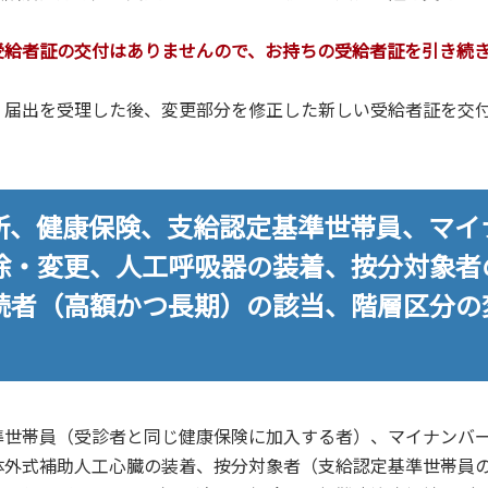
受給者証の交付はありませんので、お持ちの受給者証を引き続
、届出を受理した後、変更部分を修正した新しい受給者証を交
所、健康保険、支給認定基準世帯員、マイ
除・変更、人工呼吸器の装着、按分対象者
続者（高額かつ長期）の該当、階層区分の
準世帯員（受診者と同じ健康保険に加入する者）、マイナンバ
体外式補助人工心臓の装着、按分対象者（支給認定基準世帯員