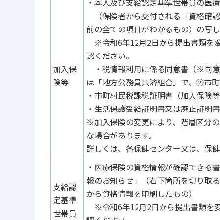
・本人及び支給認定基準世帯員の医療
（保険者から交付される「資格確認
前の全ての項目がわかるもの）の写し
※令和6年12月2日から提出書類
認ください。
加入保
・税情報利用に係る同意書（※同意
険等
は「地方公務員共済組合」で、②市町
・市町村民税課税証明書（加入保険等
・生活保護受給証明書又は廃止証明書
※加入保険の変更により、階層区分の
な場合があります。
詳しくは、各保健センター又は、保健
・医療保険の資格情報が確認できる書
報のお知らせ」（右下箇所を切り取る
支給認
から資格情報を印刷したもの）
定基準
※令和6年12月2日から提出書類
世帯員