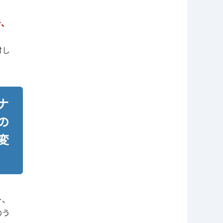
き、
付し
ナ
の
変
ー、
のう