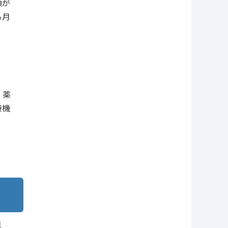
額が
る月
、薬
療機
ま