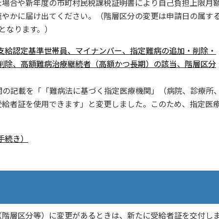
場合や新年度の市町村民税課税証明書により自己負担上限月
速やかに届け出てください。（階層区分の変更は申請日の属す
となります。）
支給認定基準世帯員、マイナンバー、指定難病の追加・削除・
削除、高額難病治療継続者（高額かつ長期）の該当、階層区分
関の記載を「「難病法に基づく指定医療機関」（病院、診療所
受給者証を使用できます」と変更しました。このため、指定医
手続き）
（階層区分等）に変更があるときは、新たに受給者証を交付し