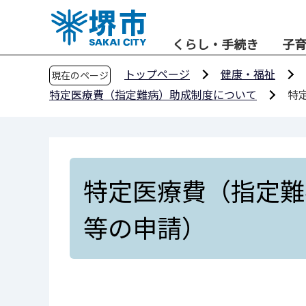
こ
の
くらし・手続き
子
ペ
ー
トップページ
健康・福祉
現在のページ
ジ
特定医療費（指定難病）助成制度について
特
の
先
頭
で
す
特定医療費（指定難
等の申請）