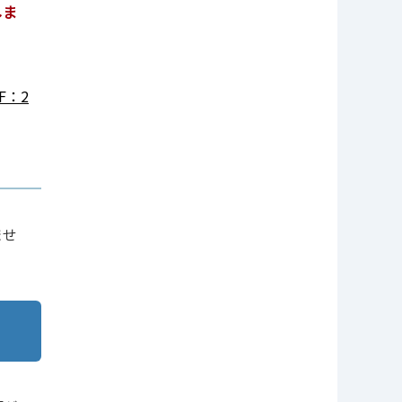
しま
F：2
ませ