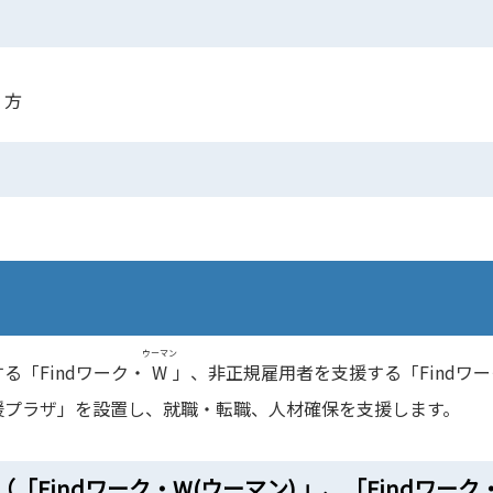
く方
ウーマン
「Findワーク・
W
」、非正規雇用者を支援する「Findワ
援プラザ」を設置し、就職・転職、人材確保を支援します。
Findワーク・W(ウーマン) 」、「Findワーク