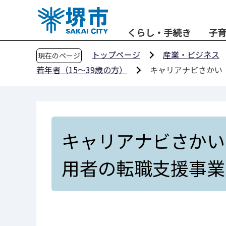
こ
の
くらし・手続き
子
ペ
ー
トップページ
産業・ビジネス
現在のページ
ジ
若年者（15～39歳の方）
キャリアナビさかい
の
先
頭
で
す
キャリアナビさかい
用者の転職支援事業