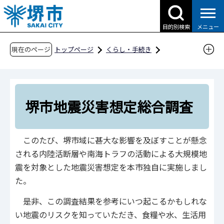
こ
の
目的別検索
メニュー
ペ
ー
現在のページ
トップページ
くらし・手続き
ジ
防災・災害・消防
防災・災害を考える
の
堺市地域防災計画など各種計画
先
堺市地震災害想定総合調査
頭
堺市地震災害想定総合調査
で
す
このたび、堺市域に甚大な影響を及ぼすことが懸念
される内陸活断層や南海トラフの活動による大規模地
震を対象とした地震災害想定を本市独自に実施しまし
た。
是非、この調査結果を参考にいつ起こるかもしれな
い地震のリスクを知っていただき、食糧や水、生活用