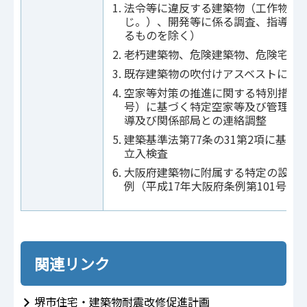
法令等に違反する建築物（工作物を
じ。）、開発等に係る調査、指導及
るものを除く）
老朽建築物、危険建築物、危険宅地
既存建築物の吹付けアスベストに係
空家等対策の推進に関する特別措置法（
号）に基づく特定空家等及び管理不
導及び関係部局との連絡調整
建築基準法第77条の31第2項に基づ
立入検査
大阪府建築物に附属する特定の設備
例（平成17年大阪府条例第101号）
関連リンク
堺市住宅・建築物耐震改修促進計画