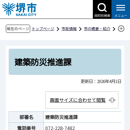
こ
の
目的別検索
メニュー
ペ
ー
現在のページ
トップページ
市政情報
市の概要・紹介
ジ
市役所案内
市の組織・問合せ
の
建築都市局
開発調整部
建築防災推進課
先
頭
建築防災推進課
で
す
更新日：2026年4月1日
画面サイズに合わせて閲覧
部署名
建築防災推進課
電話番号
072-228-7482