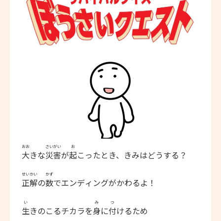
おお
さいがい
お
大
きな
災害
が
起
こったとき、きみはどうする？
せいかい
かず
正解
の
数
でエンディングがかわるよ！
い
み
つ
生
きのこるチカラを
身
に
付
けるため