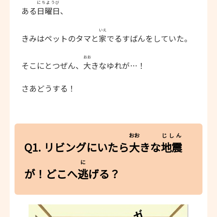
にちようび
ある
日曜日
、
いえ
きみはペットのタマと
家
でるすばんをしていた。
おお
そこにとつぜん、
大
きなゆれが…！
さあどうする！
おお
じしん
Q1. リビングにいたら
大
きな
地震
に
が！どこへ
逃
げる？