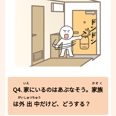
いえ
かぞく
Q4.
家
にいるのはあぶなそう。
家族
がいしゅつちゅう
は
外出中
だけど、どうする？