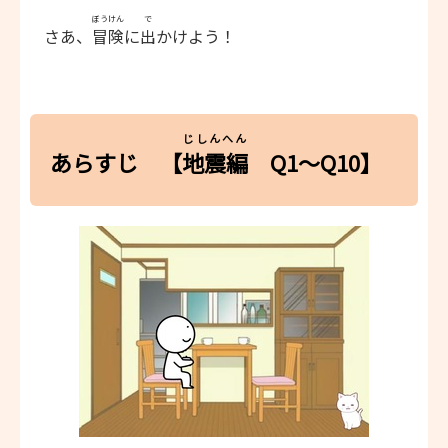
ぼうけん
で
さあ、
冒険
に
出
かけよう！
じしんへん
あらすじ 【
地震編
Q1～Q10】