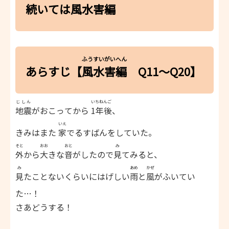
続
いては
風水害編
ふうすいがいへん
あらすじ【
風水害編
Q11～Q20】
じしん
いちねんご
地震
がおこってから
1年後
、
いえ
きみはまた
家
でるすばんをしていた。
そと
おお
おと
み
外
から
大
きな
音
がしたので
見
てみると、
み
あめ
かぜ
見
たことないくらいにはげしい
雨
と
風
がふいてい
た…！
さあどうする！