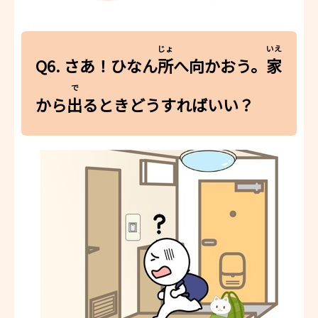
じょ
いえ
Q6. さあ！ひなん
所
へ向かおう。
家
で
から
出
るときどうすればいい？