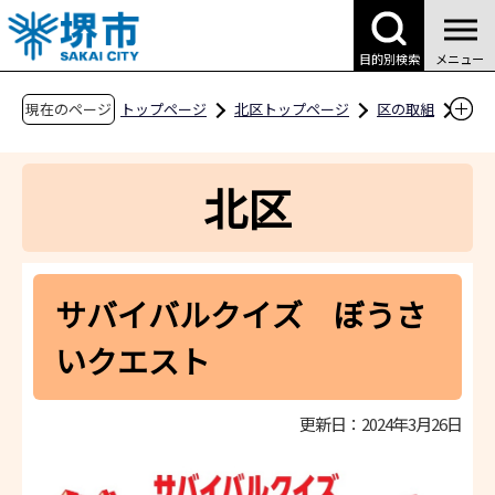
こ
の
目的別検索
メニュー
ペ
ー
現在のページ
トップページ
北区トップページ
区の取組
ジ
安全・安心
北区みんなで防災ホームページ
の
防災意識を高めよう
北区
先
サバイバルクイズ ぼうさいクエスト
頭
で
す
サバイバルクイズ ぼうさ
いクエスト
更新日：2024年3月26日