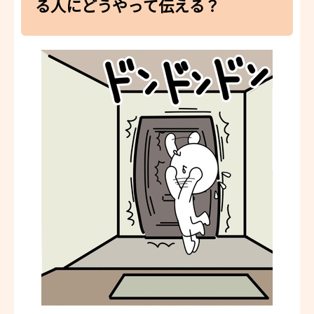
る
人
にどうやって
伝
える？