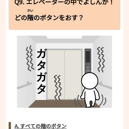
Q9. エレベーターの
中
でよしんが！
かい
どの
階
のボタンをおす？
A. すべての階のボタン