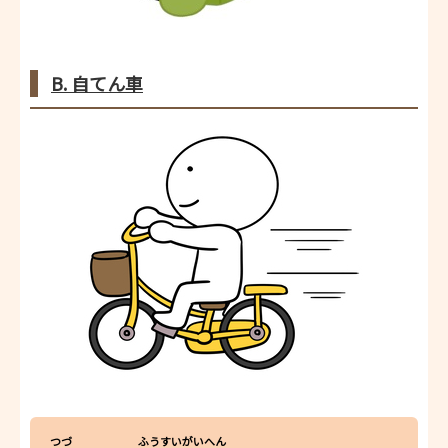
B. 自てん車
つづ
ふうすいがいへん