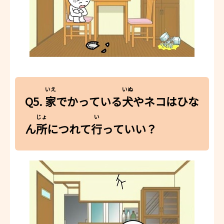
いえ
いぬ
Q5.
家
でかっている
犬
やネコはひな
じょ
い
ん
所
につれて
行
っていい？