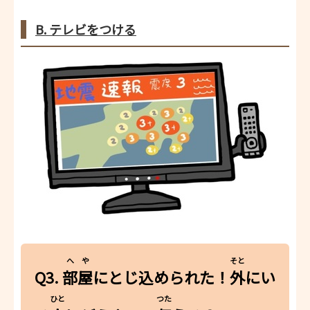
B. テレビをつける
へや
そと
Q3.
部屋
にとじ込められた！
外
にい
ひと
つた