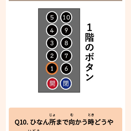
じょ
む
とき
Q10. ひなん
所
まで
向
かう
時
どうや
いどう