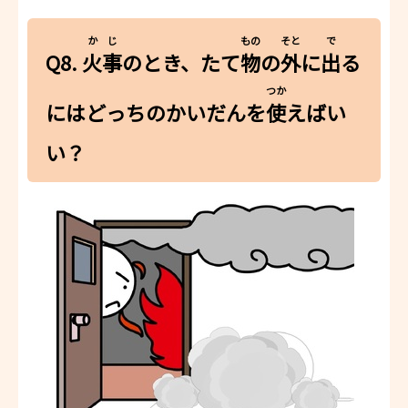
かじ
もの
そと
で
Q8.
火事
のとき、たて
物
の
外
に
出
る
つか
にはどっちのかいだんを
使
えばい
い？