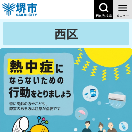
こ
の
目的別検索
メニュー
ペ
ー
西区
ジ
の
先
頭
で
す