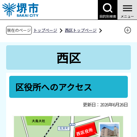
こ
の
目的別検索
メニュー
ペ
ー
現在のページ
トップページ
西区トップページ
ジ
区役所案内
区役所へのアクセス
の
西区
先
頭
で
す
区役所へのアクセス
更新日：2026年6月26日