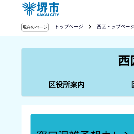
こ
の
ペ
トップページ
西区トップペー
現在のページ
ー
ジ
の
先
西
頭
で
す
区役所案内