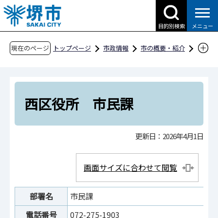
こ
の
目的別検索
メニュー
ペ
ー
現在のページ
トップページ
市政情報
市の概要・紹介
ジ
市役所案内
市の組織・問合せ
西区役所
の
西区役所 市民課
先
頭
西区役所 市民課
で
す
更新日：2026年4月1日
画面サイズに合わせて閲覧
部署名
市民課
電話番号
072-275-1903