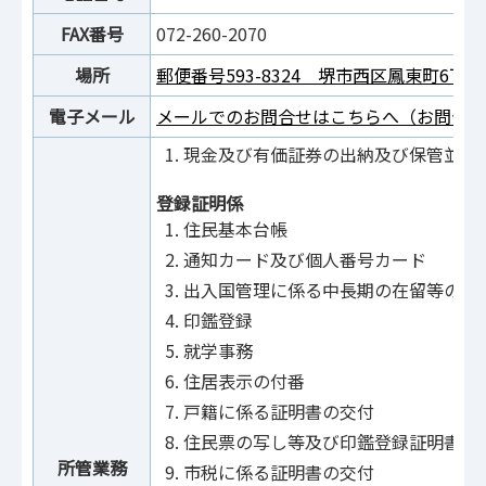
FAX番号
072-260-2070
場所
郵便番号593-8324 堺市西区鳳東町6丁60
電子メール
メールでのお問合せはこちらへ（お問合せ
現金及び有価証券の出納及び保管並び
登録証明係
住民基本台帳
通知カード及び個人番号カード
出入国管理に係る中長期の在留等の届
印鑑登録
就学事務
住居表示の付番
戸籍に係る証明書の交付
住民票の写し等及び印鑑登録証明書の
所管業務
市税に係る証明書の交付