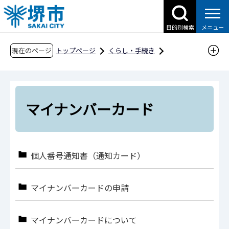
こ
の
目的別検索
メニュー
ペ
ー
現在のページ
トップページ
くらし・手続き
ジ
戸籍・住民票・各種証明
の
マイナンバーカード
先
頭
マイナンバーカード
で
す
個人番号通知書（通知カード）
マイナンバーカードの申請
マイナンバーカードについて