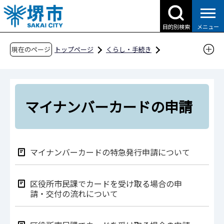
こ
の
目的別検索
メニュー
ペ
ー
現在のページ
トップページ
くらし・手続き
ジ
戸籍・住民票・各種証明
の
マイナンバーカード
先
マイナンバーカードの申請
頭
マイナンバーカードの申請
で
す
マイナンバーカードの特急発行申請について
区役所市民課でカードを受け取る場合の申
請・交付の流れについて