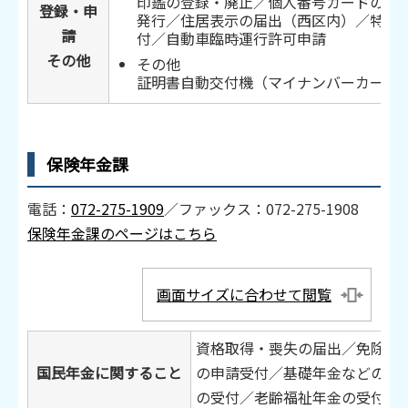
印鑑の登録・廃止／個人番号カードの交
登録・申
発行／住居表示の届出（西区内）／特別
請
付／自動車臨時運行許可申請
その他
その他
証明書自動交付機（マイナンバーカード
保険年金課
電話：
072-275-1909
／ファックス：072-275-1908
保険年金課のページはこちら
画面サイズに合わせて閲覧
資格取得・喪失の届出／免除・
国民年金に関すること
の申請受付／基礎年金などの請
の受付／老齢福祉年金の受付