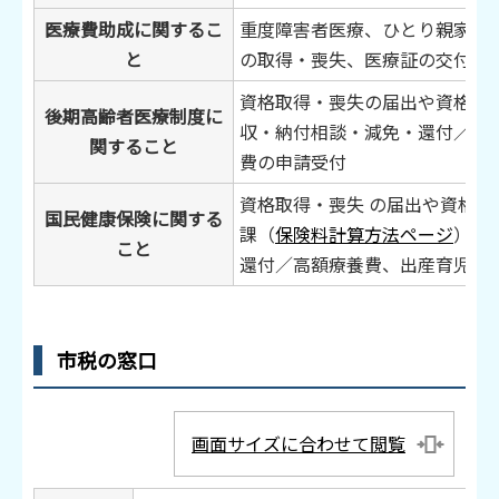
医療費助成に関するこ
重度障害者医療、ひとり親家庭
と
の取得・喪失、医療証の交付
資格取得・喪失の届出や資格確
後期高齢者医療制度に
収・納付相談・減免・還付／高
関すること
費の申請受付
資格取得・喪失 の届出や資格
国民健康保険に関する
課（
保険料計算方法ページ
）・
こと
還付／高額療養費、出産育児一
市税の窓口
画面サイズに合わせて閲覧