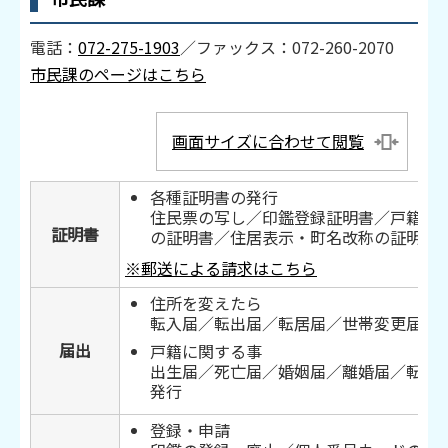
電話：
072-275-1903
／ファックス：072-260-2070
市民課のページはこちら
画面サイズに合わせて閲覧
各種証明書の発行
住民票の写し／印鑑登録証明書／戸籍謄
証明書
の証明書／住居表示・町名改称の証明書
※郵送による請求はこちら
住所を変えたら
転入届／転出届／転居届／世帯変更届
届出
戸籍に関する事
出生届／死亡届／婚姻届／離婚届／転籍
発行
登録・申請