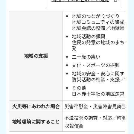
地域のつながりづくり
地域コミュニティの醸成／自
地域会館の整備／地縁団体の
地域活動の振興
住民の発意の地域のまちづく
発
地域の支援
二十歳の集い
文化・スポーツの振興
地域の安全・安心に関するこ
防災活動の相談・支援／地域
その他
日本赤十字社の地区運営／献
火災等にあわれた場合
災害弔慰金・災害障害見舞金／
不法投棄の調査・対応／町会清
地域環境に関すること
収報償金