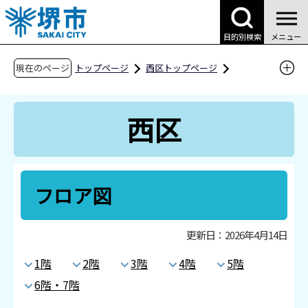
こ
の
目的別検索
メニュー
ペ
ー
現在のページ
トップページ
西区トップページ
ジ
区役所案内
区役所の施設案内
フロア図
の
西区
先
頭
で
す
フロア図
更新日：2026年4月14日
1階
2階
3階
4階
5階
6階・7階