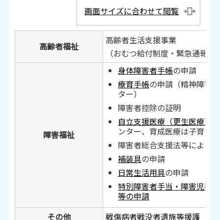
画面サイズに合わせて閲覧
高齢者生活支援事業
高齢者福祉
（おむつ給付制度・緊急通報シ
身体障害者手帳
の申請
療育手帳
の申請（精神障害者
ター）
障害者控除の証明
自立支援医療（更生医療）
の
ンター、育成医療は子育て支
障害福祉
障害者総合支援法等によるサ
補装具
の申請
日常生活用具
の申請
特別障害者手当・障害児福祉
等の申請
その他
戦傷病者戦没者遺族等援護