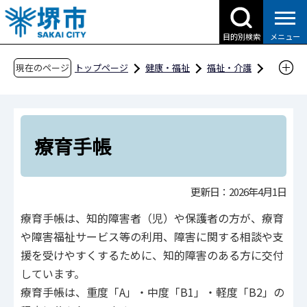
こ
の
目的別検索
メニュー
ペ
ー
現在のページ
トップページ
健康・福祉
福祉・介護
ジ
障害福祉
障害福祉のしおり
の
障害福祉のしおり
療育手帳
先
頭
療育手帳
で
す
更新日：2026年4月1日
療育手帳は、知的障害者（児）や保護者の方が、療育
や障害福祉サービス等の利用、障害に関する相談や支
援を受けやすくするために、知的障害のある方に交付
しています。
療育手帳は、重度「A」・中度「B1」・軽度「B2」の