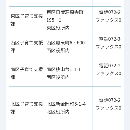
8
東区日置荘原寺町
電話072-287-8
東区子育て支援
195‐1
ファックス072-2
課
東区役所内
6
電話072-343-5
西区子育て支援
西区鳳東町6‐600
ファックス072-3
課
西区役所内
5
電話072-290-1
南区子育て支援
南区桃山台1-1-1
ファックス072-2
課
南区役所内
2
電話072-258-6
北区子育て支援
北区新金岡町5-1-4
ファックス072-2
課
北区役所内
6