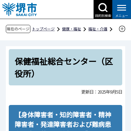
こ
の
目的別検索
メニュー
ペ
ー
現在のページ
トップページ
健康・福祉
福祉・介護
ジ
障害福祉
障害福祉のしおり
の
障害福祉のしおり
先
保健福祉総合センター（区役所）
保健福祉総合センター（区
頭
で
役所）
す
更新日：2025年9月5日
【身体障害者・知的障害者・精神
障害者・発達障害者および難病患