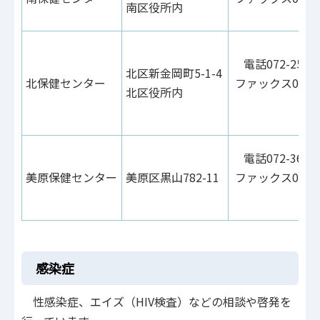
南区役所内
2
電話072-258-6
北区新金岡町5-1-4
北保健センター
ファックス072-2
北区役所内
6
電話072-362-8
美原保健センター
美原区黒山782-11
ファックス072-3
8
感染症
性感染症、エイズ（HIV検査）などの相談や啓発を