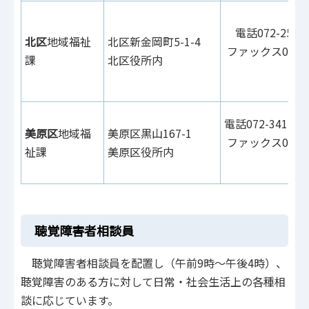
電話072-258-6
北区
地域福祉
北区新金岡町5-1-4
ファックス072-2
課
北区役所内
6
電話072-341-0
美原区
地域福
美原区黒山167-1
ファックス072-3
祉課
美原区役所内
0
聴覚障害者相談員
聴覚障害者相談員を配置し（午前9時～午後4時）、
聴覚障害のある方に対して日常・社会生活上の各種相
談に応じています。