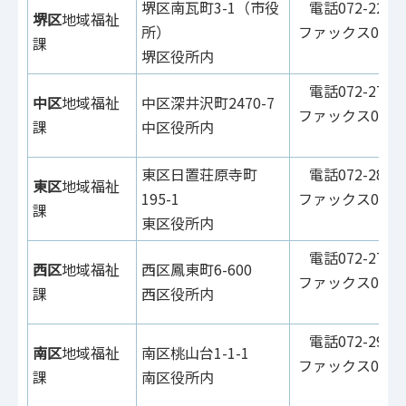
堺区南瓦町3-1（市役
電話072-228-7
堺区
地域福祉
所）
ファックス072-2
課
堺区役所内
7
電話072-270-8
中区
地域福祉
中区深井沢町2470-7
ファックス072-2
課
中区役所内
8
東区日置荘原寺町
電話072-287-8
東区
地域福祉
195-1
ファックス072-2
課
東区役所内
8
電話072-275-1
西区
地域福祉
西区鳳東町6-600
ファックス072-2
課
西区役所内
1
電話072-290-1
南区
地域福祉
南区桃山台1-1-1
ファックス072-2
課
南区役所内
1