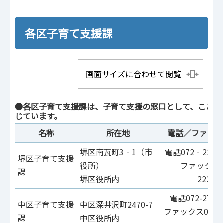
各区子育て支援課
画面サイズに合わせて閲覧
●各区子育て支援課は、子育て支援の窓口として、こども
じています。
名称
所在地
電話／ファック
堺区南瓦町3‐1（市
電話072‐228-7
堺区子育て支援
役所）
ファックス0
課
堺区役所内
222‐4
電話072-270-0
中区子育て支援
中区深井沢町2470-7
ファックス072-2
課
中区役所内