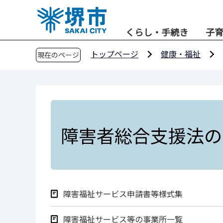
こ
の
くらし・手続き
子
ペ
ー
トップページ
健康・福祉
現在のページ
ジ
の
先
頭
で
す
障害者総合支援法の
障害福祉サービス申請書等様式集
障害福祉サービス等の事業所一覧