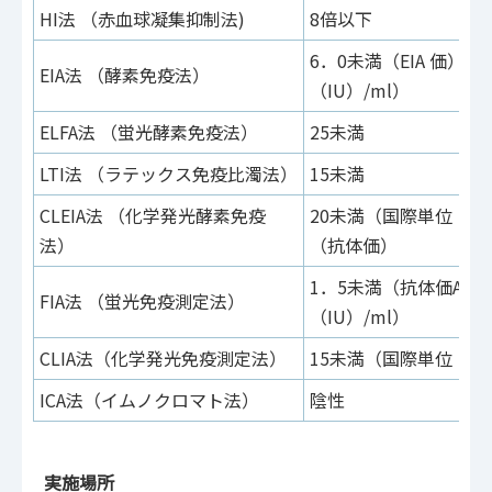
HI法 （赤血球凝集抑制法)
8倍以下
6．0未満（EIA 価）
EIA法 （酵素免疫法）
（IU）/ml）
ELFA法 （蛍光酵素免疫法）
25未満
LTI法 （ラテックス免疫比濁法）
15未満
CLEIA法 （化学発光酵素免疫
20未満（国際単位（IU
法）
（抗体価）
1．5未満（抗体価AI
FIA法 （蛍光免疫測定法）
（IU）/ml）
CLIA法（化学発光免疫測定法）
15未満（国際単位（IU
ICA法（イムノクロマト法）
陰性
実施場所