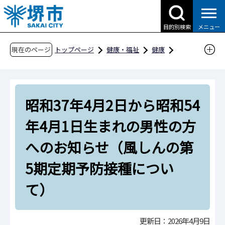
こ
の
目的別検索
メニュー
ペ
ー
現在のページ
トップページ
健康・福祉
健康
ジ
感染症・予防接種
予防接種
の
堺市が実施している予防接種
先
昭和37年4月2日から昭和54年4月1日生まれの男
昭和37年4月2日から昭和54
頭
性の方へのお知らせ（風しんの第5期定期予防
で
年4月1日生まれの男性の方
す
接種について）
へのお知らせ（風しんの第
5期定期予防接種につい
て）
更新日：2026年4月9日