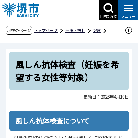
こ
の
目的別検索
メニュー
ペ
ー
現在のページ
トップページ
健康・福祉
健康
ジ
感染症・予防接種
感染症
検査
の
風しん抗体検査（妊娠を希望する女性等対象）
先
風しん抗体検査（妊娠を希
頭
で
望する女性等対象）
す
更新日：2026年4月10日
風しん抗体検査について
妊娠初期の免疫のない女性が風しんに感染すると、