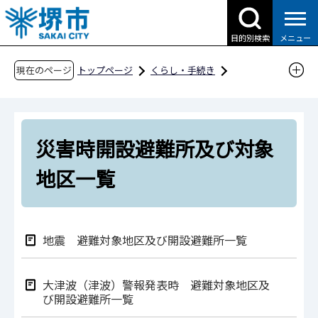
こ
の
目的別検索
メニュー
ペ
ー
現在のページ
トップページ
くらし・手続き
ジ
防災・災害・消防
防災・災害を知る
の
災害情報・対応
先
災害時開設避難所及び対象地区一覧
災害時開設避難所及び対象
頭
で
地区一覧
す
地震 避難対象地区及び開設避難所一覧
大津波（津波）警報発表時 避難対象地区及
び開設避難所一覧