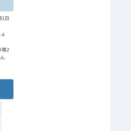
月1日
ちょ
第2
ゅん