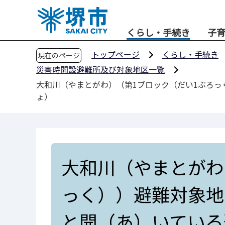
こ
の
くらし・手続き
子
ペ
ー
トップページ
くらし・手続き
現在のページ
ジ
災害時開設避難所及び対象地区一覧
の
大和川（やまとがわ）（第1ブロック（だい1ぶろ
先
ょ）
頭
で
す
大和川（やまとがわ
っく））避難対象地
と開（あ）いている