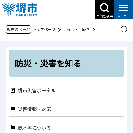
こ
の
目的別検索
メニュー
ペ
ー
現在のページ
トップページ
くらし・手続き
ジ
防災・災害・消防
防災・災害を知る
の
先
頭
防災・災害を知る
で
す
堺市災害ポータル
災害情報・対応
風水害について