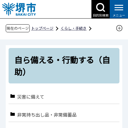
こ
の
目的別検索
メニュー
ペ
ー
現在のページ
トップページ
くらし・手続き
ジ
防災・災害・消防
の
自ら備える・行動する（自助）
先
自ら備える・行動する（自
頭
で
助）
す
災害に備えて
非常持ち出し品・非常備蓄品