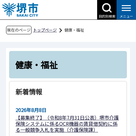
こ
の
目的別検索
メニュー
ペ
ー
現在のページ
トップページ
健康・福祉
ジ
の
先
頭
健康・福祉
で
す
新着情報
2026年8月8日
【募集終了】（令和8年7月31日公表）堺市介護
保険システムに係るOCR機器の賃貸借契約に係
る一般競争入札を実施（介護保険課）