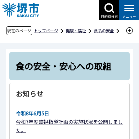
こ
の
目的別検索
メニュー
ペ
ー
現在のページ
トップページ
健康・福祉
食品の安全
ジ
食の安全・安心への取組
の
先
頭
食の安全・安心への取組
で
す
お知らせ
令和8年6月5日
令和7年度監視指導計画の実施状況を公開しまし
た。