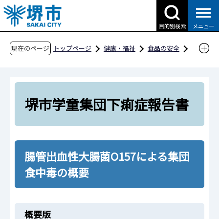
こ
の
目的別検索
メニュー
ペ
ー
現在のページ
トップページ
健康・福祉
食品の安全
ジ
食中毒予防
堺市学童集団下痢症報告書
の
先
頭
堺市学童集団下痢症報告書
で
す
腸管出血性大腸菌O157による集団
食中毒の概要
概要版