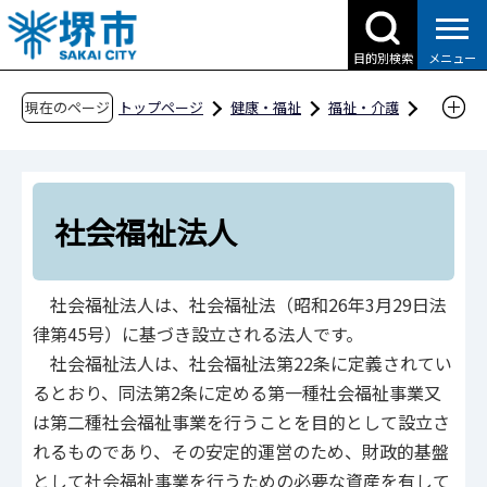
こ
の
目的別検索
メニュー
ペ
ー
現在のページ
トップページ
健康・福祉
福祉・介護
ジ
社会福祉法人
の
先
頭
社会福祉法人
で
す
社会福祉法人は、社会福祉法（昭和26年3月29日法
律第45号）に基づき設立される法人です。
社会福祉法人は、社会福祉法第22条に定義されてい
るとおり、同法第2条に定める第一種社会福祉事業又
は第二種社会福祉事業を行うことを目的として設立さ
れるものであり、その安定的運営のため、財政的基盤
として社会福祉事業を行うための必要な資産を有して