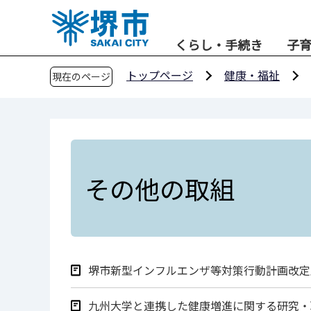
こ
の
くらし・手続き
子
ペ
ー
トップページ
健康・福祉
現在のページ
ジ
の
先
頭
で
す
その他の取組
堺市新型インフルエンザ等対策行動計画改定
九州大学と連携した健康増進に関する研究・