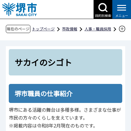
こ
の
目的別検索
メニュー
ペ
ー
現在のページ
トップページ
市政情報
人事・職員採用
ジ
職員採用
堺市職員採用案内
の
職員・仕事紹介
サカイのシゴト
先
頭
サカイのシゴト
で
す
堺市職員の仕事紹介
堺市にある活躍の舞台は多種多様。さまざまな仕事が
市民の方々のくらしを支えています。
※掲載内容は令和8年2月現在のものです。