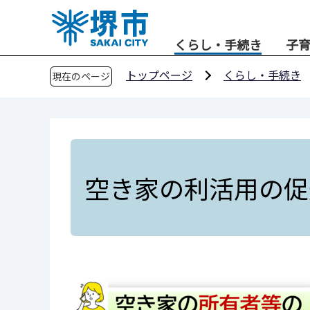
こ
の
くらし・手続き
子
ペ
ー
トップページ
くらし・手続き
現在のページ
ジ
の
先
頭
で
す
空き家の利活用の促