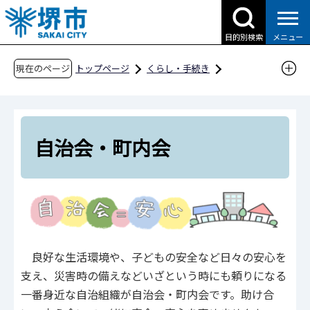
こ
の
目的別検索
メニュー
ペ
ー
現在のページ
トップページ
くらし・手続き
ジ
まちづくり・地域の活動
自治会・町内会
の
先
頭
自治会・町内会
で
す
良好な生活環境や、子どもの安全など日々の安心を
支え、災害時の備えなどいざという時にも頼りになる
一番身近な自治組織が自治会・町内会です。助け合