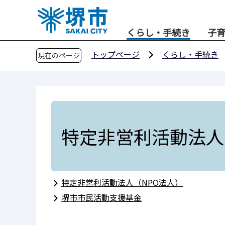
こ
の
くらし・手続き
子
ペ
ー
トップページ
くらし・手続き
現在のページ
ジ
の
先
頭
で
す
特定非営利活動法人
特定非営利活動法人（NPO法人）
堺市市民活動支援基金