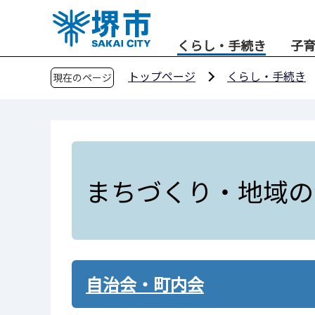
こ
の
くらし・手続き
子
ペ
ー
トップページ
くらし・手続き
現在のページ
ジ
の
先
頭
で
す
まちづくり・地域の
自治会・町内会