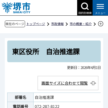
こ
の
目的別検索
メニュー
ペ
ー
現在のページ
トップページ
市政情報
市の概要・紹介
ジ
市役所案内
市の組織・問合せ
東区役所
の
東区役所 自治推進課
先
頭
東区役所 自治推進課
で
す
更新日：2026年4月1日
画面サイズに合わせて閲覧
部署名
自治推進課
電話番号
072-287-8122