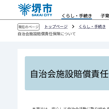
こ
の
くらし・手続き
子
ペ
ー
トップページ
くらし・手続き
現在のページ
ジ
自治会施設賠償責任保険について
の
先
頭
で
す
自治会施設賠償責任
本市では、安心して自治会活動に取り組める