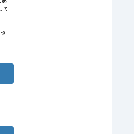
に起
して
に設