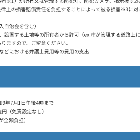
者※1）が所有又は管理する防犯灯、防犯カメラ、掲示板※2
律上の損害賠償責任を負担することによって被る損害※3に対
入自治会を含む）
、設置する土地等の所有者から許可（ex.市が管理する道路上
ありますので、ご留意ください。
などにおける弁護士費用等の費用の支出
9年7月1日午後4時まで
億円（免責設定なし）
が全額負担）