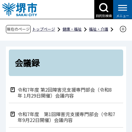
こ
の
目的別検索
メニュー
ペ
ー
現在のページ
トップページ
健康・福祉
福祉・介護
ジ
障害福祉
堺市の取り組み等
の
堺市障害者施策推進協議会
会議録
先
頭
会議録
で
す
令和7年度 第2回障害児⽀援専⾨部会（令和8
年 1⽉29⽇開催）会議内容
令和7年度 第1回障害児支援専門部会（令和7
年9月22日開催）会議内容