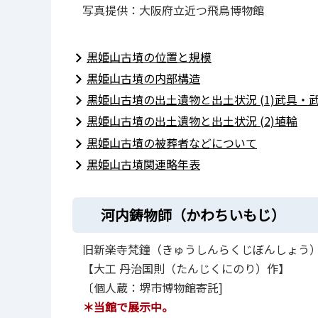
写真提供：大阪府立近つ飛鳥博物館
黒姫山古墳の位置と規模
黒姫山古墳の内部構造
黒姫山古墳の出土遺物と出土状況 (1)武具・
黒姫山古墳の出土遺物と出土状況 (2)埴輪
黒姫山古墳の被葬者などについて
黒姫山古墳関連略年表
河内鋳物師（かわちいもじ）
旧新楽寺梵鐘（きゅうしんらくじぼんしょう
【大工 丹治国則（たんじくにのり）作】
〔個人蔵：堺市博物館寄託]
＊
当館で展示中
。