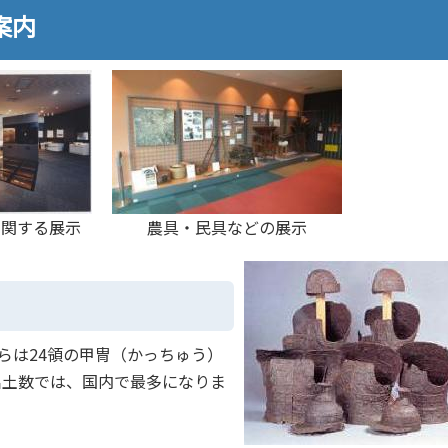
案内
に関する展示
農具・民具などの展示
らは24領の甲冑（かっちゅう）
出土数では、国内で最多になりま