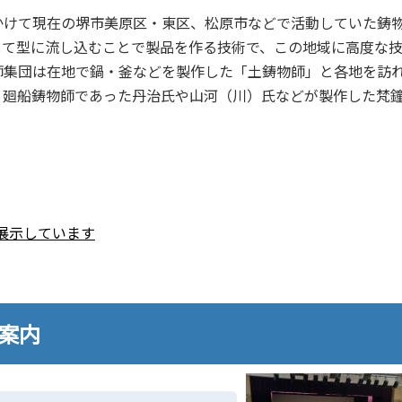
かけて現在の堺市美原区・東区、松原市などで活動していた鋳
して型に流し込むことで製品を作る技術で、この地域に高度な
師集団は在地で鍋・釜などを製作した「土鋳物師」と各地を訪
、廻船鋳物師であった丹治氏や山河（川）氏などが製作した梵
展示しています
設案内