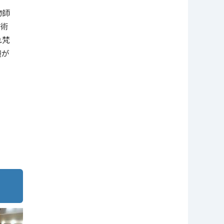
物師
技術
れ梵
鐘が