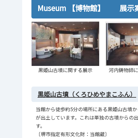
Museum 【博物館】 展示
黒姫山古墳に関する展示
河内鋳物師
黒姫山古墳（くろひめやまこふん）
当館から徒歩約5分の場所にある黒姫山古墳か
が出土しています。これは単独の古墳からの
す。
〔堺市指定有形文化財：当館蔵〕