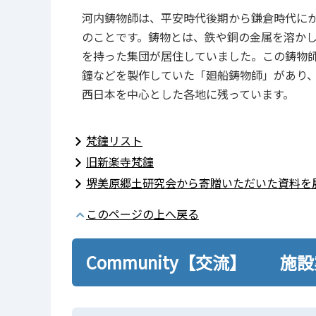
河内鋳物師は、平安時代後期から鎌倉時代に
のことです。鋳物とは、鉄や銅の金属を溶か
を持った集団が居住していました。この鋳物
鐘などを製作していた「廻船鋳物師」があり
西日本を中心とした各地に残っています。
梵鐘リスト
旧新楽寺梵鐘
堺美原郷土研究会から寄贈いただいた資料を
このページの上へ戻る
Community【交流】 施