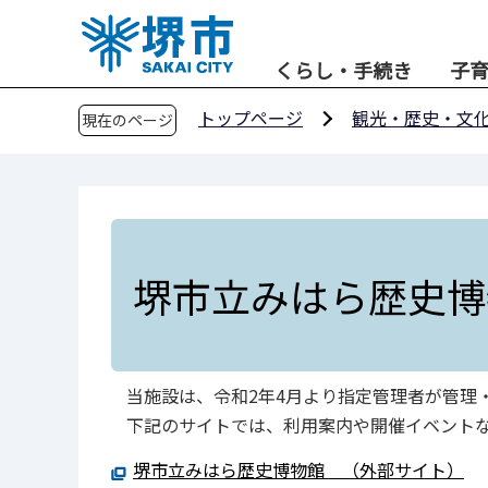
こ
の
くらし・手続き
子
ペ
ー
トップページ
観光・歴史・文
現在のページ
ジ
の
先
頭
で
す
堺市立みはら歴史博
当施設は、令和2年4月より指定管理者が管理
下記のサイトでは、利用案内や開催イベント
堺市立みはら歴史博物館 （外部サイト）