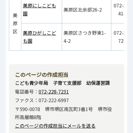
美原にしこども
072-363
美原区北余部26-2
園
4150
美
原
区
美原ひがしこど
美原区さつき野東1-
072-362
も園
4-2
7225
このページの作成担当
こども青少年局 子育て支援部 幼保運営課
電話番号：
072-228-7231
ファクス：072-222-6997
〒590-0078 堺市堺区南瓦町3番1号 堺市役
所高層館8階
このページの作成担当にメールを送る