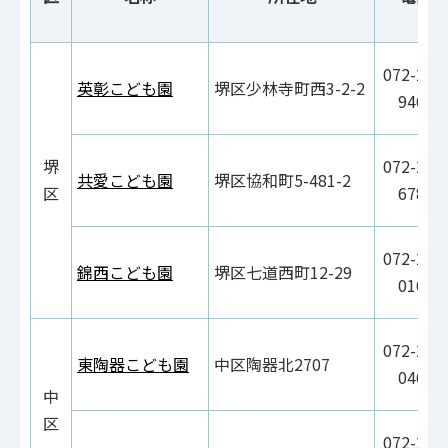
072-221
英彰こども園
堺区少林寺町西3-2-2
9465
堺
072-244
共愛こども園
堺区協和町5-481-2
区
6780
072-233
錦西こども園
堺区七道西町12-29
0162
072-236
東陶器こども園
中区陶器北2707
0460
中
区
072-278