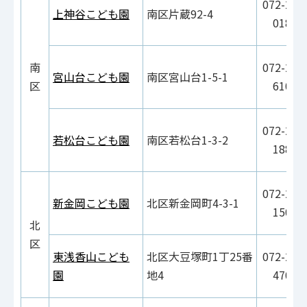
072-297
上神谷こども園
南区片蔵92-4
0180
南
072-291
宮山台こども園
南区宮山台1-5-1
区
6100
072-297
若松台こども園
南区若松台1-3-2
1881
072-251
新金岡こども園
北区新金岡町4-3-1
1506
北
区
東浅香山こども
北区大豆塚町1丁25番
072-252
園
地4
4700