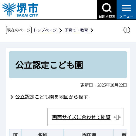
こ
の
目的別検索
メニュー
ペ
ー
現在のページ
トップページ
子育て・教育
ジ
子育て支援情報（さかい☆HUGはぐネット）
の
その他安心な子育て環境に関わる取組
先
子育て・教育関係機関一覧
頭
公立認定こども園
で
公立認定こども園
す
更新日：2025年10月22日
公立認定こども園を地図から探す
画面サイズに合わせて閲覧
区
名称
所在地
電話