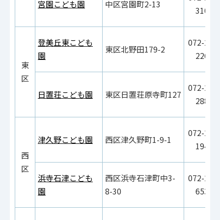
宮園こども園
中区宮園町2-13
3100
登美丘東こども
072-236
東区北野田179-2
園
2264
東
区
072-286
日置荘こども園
東区日置荘原寺町127
2884
072-271
津久野こども園
西区津久野町1-9-1
1940
西
区
浜寺石津こども
西区浜寺石津町中3-
072-241
園
8-30
6531