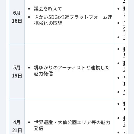
リン
議会を終えて
動画
6月
にリ
さかいSDGs推進プラットフォーム連
16日
携強化の取組
モニ
980
テキ
動画2
リン
動画
5月
堺ゆかりのアーティストと連携した
にリ
魅力発信
19日
モニ
1,9
テキ
動画3
リン
動画
4月
世界遺産・大仙公園エリア等の魅力
にリ
発信
21日
モニ