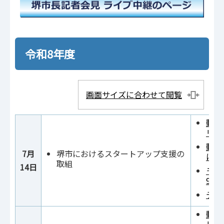
令和8年度
画面サイズに合わせて閲覧
動画1
リン
動画
7月
堺市におけるスタートアップ支援の
にリ
取組
14日
モニ
959
テキ
動画3