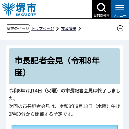
こ
の
目的別検索
メニュー
ペ
ー
現在のページ
トップページ
市政情報
ジ
広報・広聴・シティプロモーション
報道
の
市長記者会見
市長記者会見（令和8年度）
先
市長記者会見（令和8年
頭
で
度）
す
令和8年7月14日（火曜）の市長記者会見は終了しまし
た。
次回の市長記者会見は、令和8年8月13日（木曜）午後
2時00分から開催する予定です。