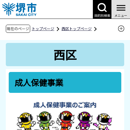
こ
の
目的別検索
メニュー
ペ
ー
現在のページ
トップページ
西区トップページ
ジ
区役所案内
区役所の業務案内
の
西保健センター
成人保健事業
西区
先
頭
で
す
成人保健事業