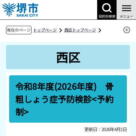
こ
の
目的別検索
メニュー
ペ
ー
現在のページ
トップページ
西区トップページ
ジ
区役所案内
区役所の業務案内
の
西保健センター
成人保健事業
西区
先
令和8年度(2026年度) 骨粗しょう症予防検診<
頭
予約制>
で
す
令和8年度(2026年度) 骨
粗しょう症予防検診<予約
制>
更新日：2026年4月1日