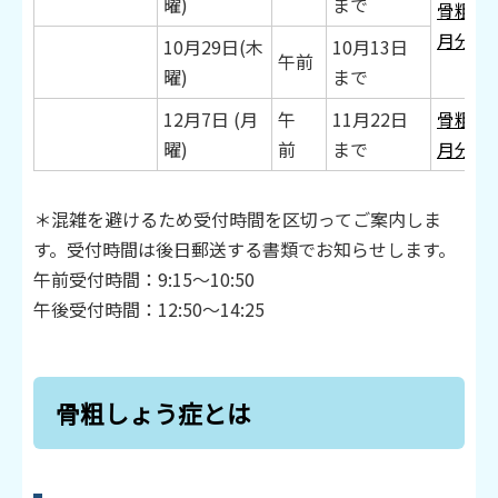
曜)
まで
骨粗し
月分】
10月29日(木
10月13日
午前
曜)
まで
12月7日 (月
午
11月22日
骨粗し
曜)
前
まで
月分】
＊混雑を避けるため受付時間を区切ってご案内しま
す。受付時間は後日郵送する書類でお知らせします。
午前受付時間：9:15～10:50
午後受付時間：12:50～14:25
骨粗しょう症とは