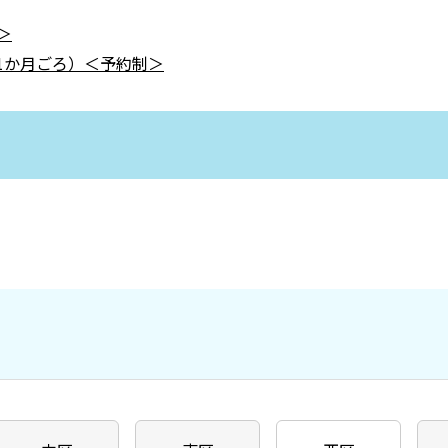
＞
1か月ごろ）＜予約制＞