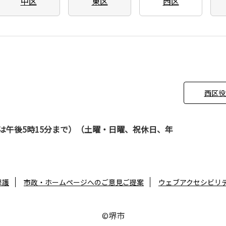
中区
東区
西区
西区役
は午後5時15分まで）（土曜・日曜、祝休日、年
保護
市政・ホームページへのご意見ご提案
ウェブアクセシビリ
©堺市