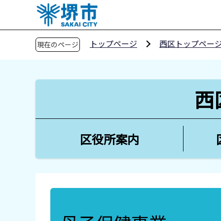
こ
の
ペ
トップページ
西区トップペー
現在のページ
ー
ジ
の
先
西
頭
で
す
区役所案内