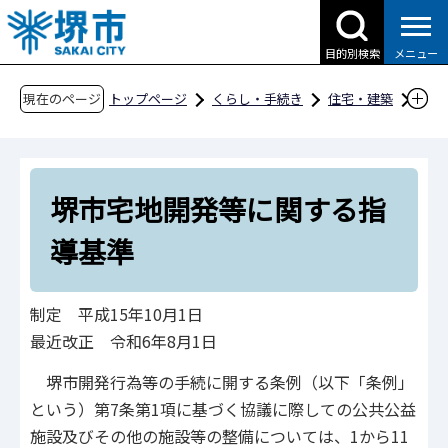
こ
の
目的別検索
メニュー
ペ
ー
現在のページ
トップページ
くらし・手続き
住宅・建築
ジ
建築
開発指導・建築指導
開発指導行政
の
堺市宅地開発等に関する指導基準
先
堺市宅地開発等に関する指
頭
で
導基準
す
制定 平成15年10月1日
最近改正 令和6年8月1日
堺市開発行為等の手続に開する条例（以下「条例」
という）第7条第1項に基づく協議に際しての公共公益
施設及びその他の施設等の整備については、1から11