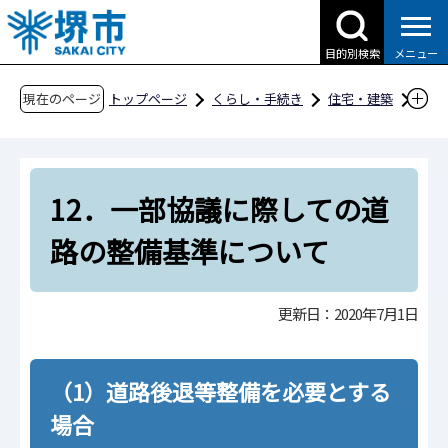
こ
の
目的別検索
メニュー
ペ
ー
現在のページ
トップページ
くらし・手続き
住宅・建築
ジ
建築
開発指導・建築指導
開発指導行政
の
堺市宅地開発等に関する指導基準
先
12．一部協議に際しての道路の整備基準につい
12．一部協議に際しての道
頭
て
で
路の整備基準について
す
更新日：2020年7月1日
（1）道路後退等整備を必要とする
場合